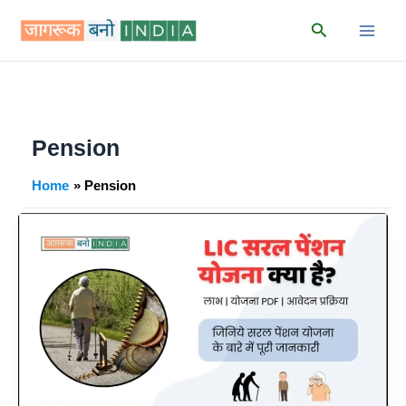
Skip
Search
to
content
Pension
Home
Pension
LIC
Saral
Pension
Yojana
|
Premium
Chart,
लाभ,