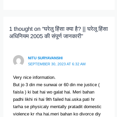
1 thought on “घरेलु हिंसा क्या है? || घरेलू हिंसा
अधिनियम 2005 की संपूर्ण जानकारी”
NITU SURYAVANSHI
SEPTEMBER 30, 2023 AT 6:32 AM
Very nice information.
But jo 3 din me sunwai or 60 din me justice (
faisla ) ki bat hai wo galat hai. Meri bahan
padhi likhi ni hai 9th failed hai.uska pati hr
tarha se physicaly mentally pratadit domestic
violence kr rha hai.meri bahan ko divorce diy