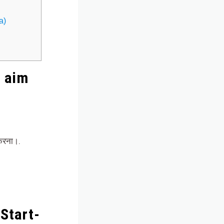
a)
e aim
 करना।.
 Start-