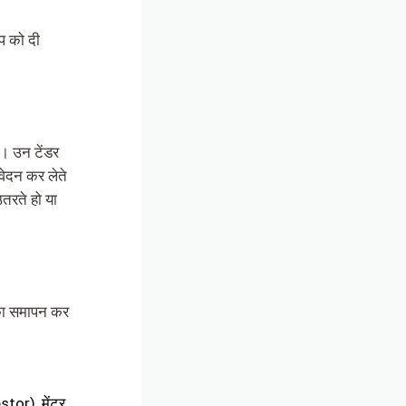
प को दी
। उन टेंडर
वेदन कर लेते
उतरते हो या
 का समापन कर
stor), मेंटर