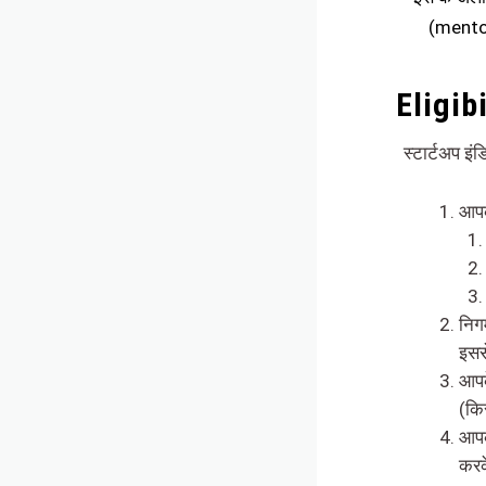
(mentor
Eligib
स्टार्टअप इं
आपक
निग
इससे
आपक
(किस
आपक
करक