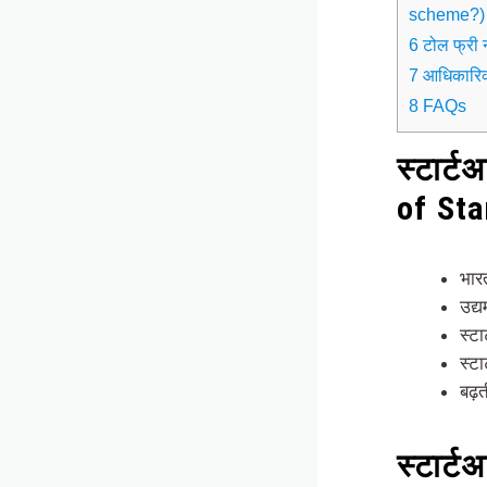
scheme?)
6 टोल फ्री
7 आधिकारिक
8 FAQs
स्टार्ट
of St
भार
उद्
स्ट
स्ट
बढ़
स्टार्