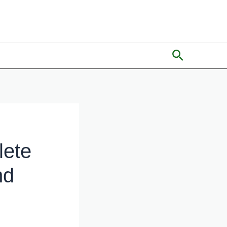
Search
lete
nd