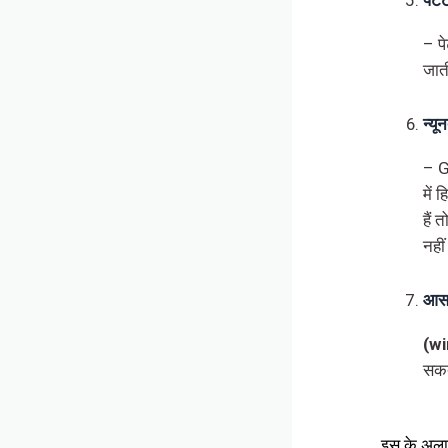
पेटे
– प
जात
न्यू
– G
में
हैं 
नही
आसा
(wi
सकत
इस के अलावा