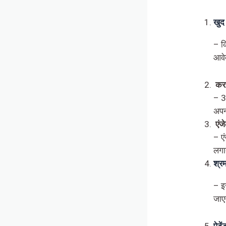
खुद 
– क
आवे
कर
– 3
अपन
एंज
– एं
लगा
श्र
– इ
जाए