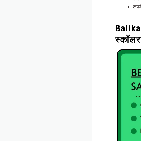
लड़क
Balika
स्कॉलर