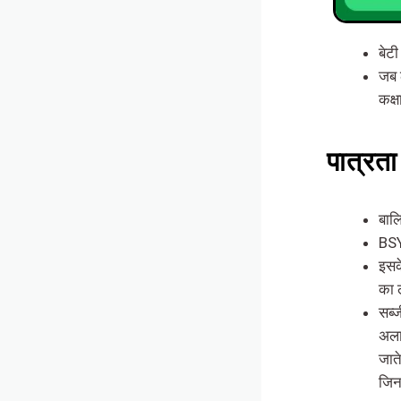
बेट
जब 
कक्
पात्रता
बालि
BSY
इसके
का 
सब्
अलाव
जाते
जिन