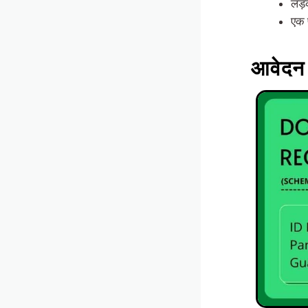
लड़क
एक 
आवेदन 