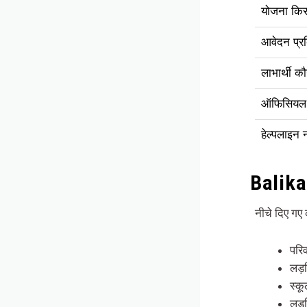
योजना किस 
आवेदन प्रक
लाभार्थी कौ
ऑफिसियल 
हेल्पलाइन 
Balika
नीचे दिए गए
परि
लड़
स्कू
लड़क