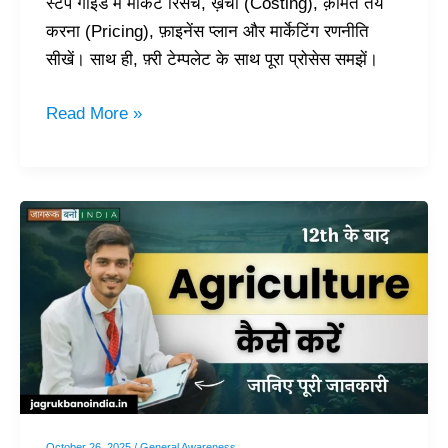
स्टेप गाइड में मार्केट रिसर्च, ख़र्चा (Costing), क़ीमत तय
करना (Pricing), फ़ाइनेंस प्लान और मार्केटिंग रणनीति
सीखें। साथ ही, फ़्री टेम्पलेट के साथ पूरा प्रोसेस समझें।
Read More »
12th
Ke
Baad
Agriculture
Kaise
Kare?
जानिए
क्या
हैं
October 26, 2025
/
General Awareness